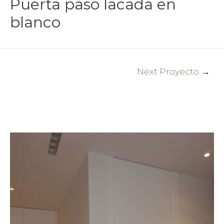
Puerta paso lacada en
blanco
Post
Next Proyecto
→
navigation