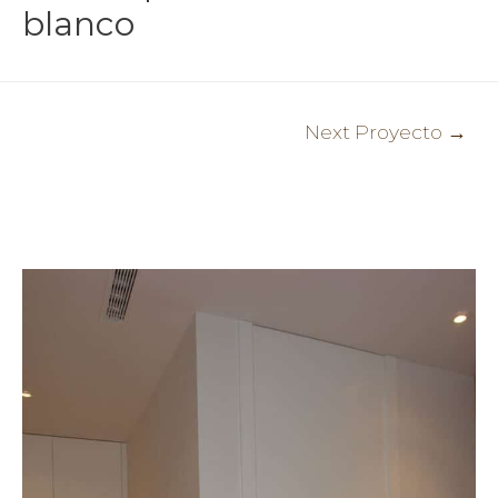
blanco
Post
Next Proyecto
→
navigation