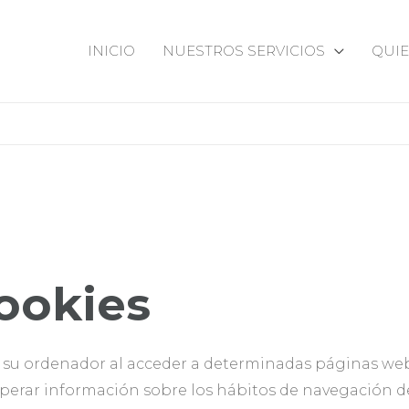
INICIO
NUESTROS SERVICIOS
QUI
cookies
n su ordenador al acceder a determinadas páginas we
uperar información sobre los hábitos de navegación de