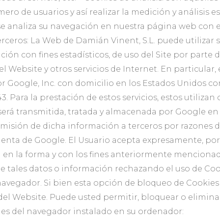
ero de usuarios y así realizar la medición y análisis es
o se analiza su navegación en nuestra página web con e
erceros: La Web de Damián Vinent, S.L. puede utilizar 
ión con fines estadísticos, de uso del Site por parte d
l Website y otros servicios de Internet. En particular, 
or Google, Inc. con domicilio en los Estados Unidos c
. Para la prestación de estos servicios, estos utilizan
e será transmitida, tratada y almacenada por Google en
misión de dicha información a terceros por razones d
nta de Google. El Usuario acepta expresamente, por la 
 en la forma y con los fines anteriormente menciona
de tales datos o información rechazando el uso de Coo
 navegador. Si bien esta opción de bloqueo de Cookie
del Website. Puede usted permitir, bloquear o elimina
nes del navegador instalado en su ordenador: