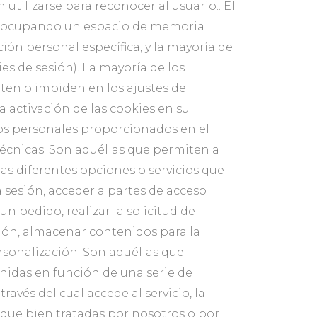
tilizarse para reconocer al usuario.. El
al ocupando un espacio de memoria
ón personal específica, y la mayoría de
es de sesión). La mayoría de los
ten o impiden en los ajustes de
 activación de las cookies en su
os personales proporcionados en el
técnicas: Son aquéllas que permiten al
las diferentes opciones o servicios que
la sesión, acceder a partes de acceso
n pedido, realizar la solicitud de
ción, almacenar contenidos para la
ersonalización: Son aquéllas que
inidas en función de una serie de
avés del cual accede al servicio, la
s que bien tratadas por nosotros o por