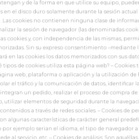
ngan y de la forma en que utilice su equipo, pueden u
s en el disco duro solamente durante la sesión actu
 Las cookies no contienen ninguna clase de informaci
inalizar la sesión de navegador (las denominadas cooki
s cookies y, con independencia de las mismas, permi
orizadas. Sin su expreso consentimiento –mediante la
rá en las cookies los datos memorizados con sus dat
 tipos de cookies utiliza esta página web? – Cookies 
gina web, plataforma o aplicación y la utilización de 
lar el tráfico y la comunicación de datos, identificar 
integran un pedido, realizar el proceso de compra de u
o, utilizar elementos de seguridad durante la navega
contenidos a través de redes sociales. – Cookies de p
con algunas características de carácter general predef
 por ejemplo serian el idioma, el tipo de navegador a tr
e al servicio, etc. – Cookies de análisis: Son aquélla