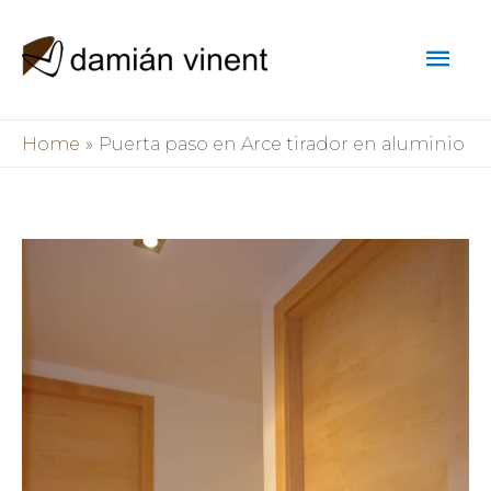
Skip
Mai
to
content
Men
Home
Puerta paso en Arce tirador en aluminio