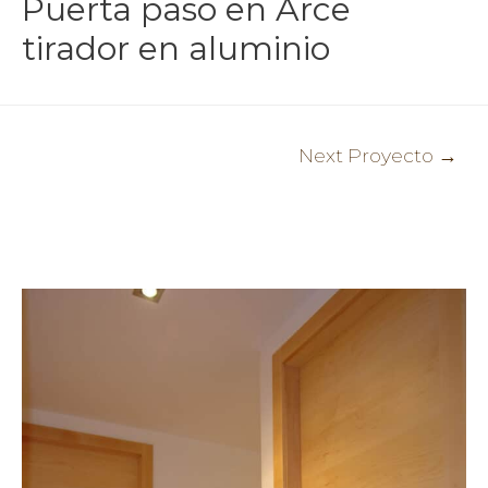
Puerta paso en Arce
tirador en aluminio
Post
Next Proyecto
→
navigation