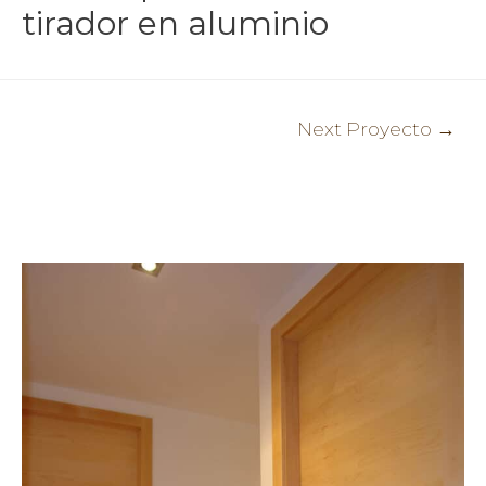
tirador en aluminio
Post
Next Proyecto
→
navigation