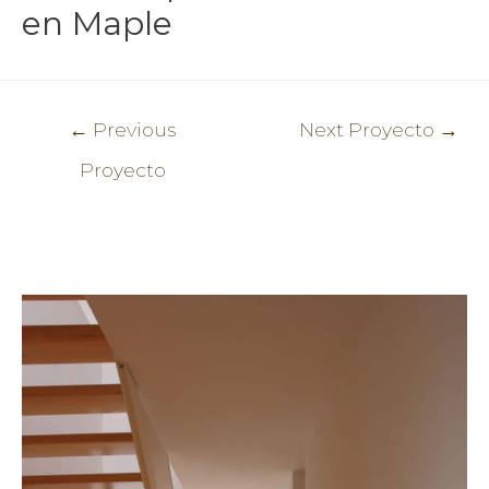
en Maple
Post
←
Previous
Next Proyecto
→
navigation
Proyecto