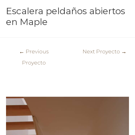
Escalera peldaños abiertos
en Maple
Post
←
Previous
Next Proyecto
→
navigation
Proyecto