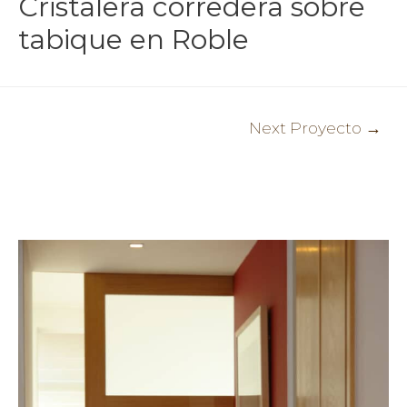
Cristalera corredera sobre
tabique en Roble
Post
Next Proyecto
→
navigation