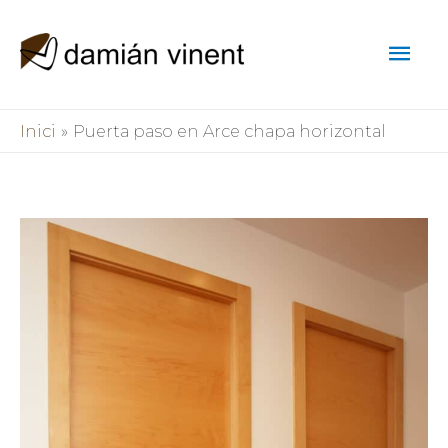
Vés
Men
al
contingut
pri
Inici
Puerta paso en Arce chapa horizontal
prin