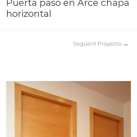
Puerta paso en Arce chapa
horizontal
Navegació
Següent Proyecto
→
d'entrades