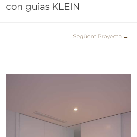
con guias KLEIN
Navegació
Següent Proyecto
→
d'entrades