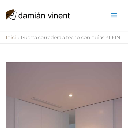
Vés
Men
al
contingut
pri
Inici
Puerta corredera a techo con guias KLEIN
prin