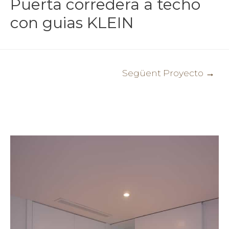
Puerta corredera a techo
con guias KLEIN
Navegació
Següent Proyecto
→
d'entrades