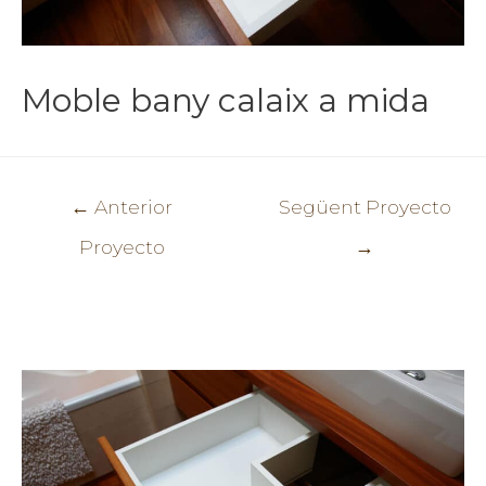
Moble bany calaix a mida
Navegació
←
Anterior
Següent Proyecto
d'entrades
Proyecto
→