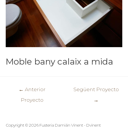
Moble bany calaix a mida
Navegació
←
Anterior
Següent Proyecto
d'entrades
Proyecto
→
Copyright © 2026
Fusteria Damián Vinent - Dvinent